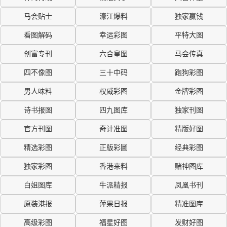
马会贴士
濠江爆料
独家赢钱
看图解码
幸运彩图
平特大图
创富专刊
六合皇图
马会传真
四不像图
三十中码
跑狗彩图
男人味料
权威彩图
金牌彩图
诗书报图
四九图库
独家刊图
官方刊图
奇计准图
精版好图
精选彩图
正版彩圖
经典彩图
独家彩图
香港来料
赌神图库
白姐图库
牛派精报
凤凰书刊
原装港报
萍果日报
精准图库
高级彩图
福星好图
发财好图