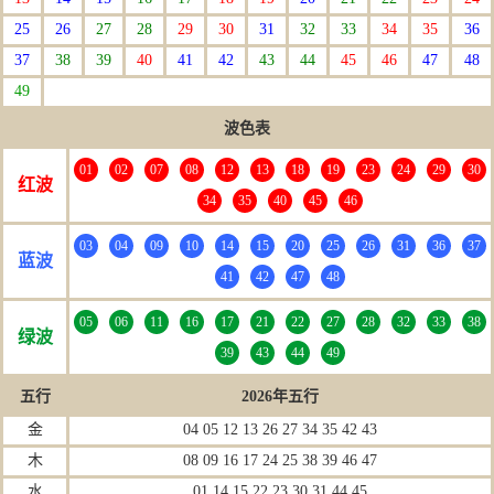
25
26
27
28
29
30
31
32
33
34
35
36
37
38
39
40
41
42
43
44
45
46
47
48
49
波色表
01
02
07
08
12
13
18
19
23
24
29
30
红波
34
35
40
45
46
03
04
09
10
14
15
20
25
26
31
36
37
蓝波
41
42
47
48
05
06
11
16
17
21
22
27
28
32
33
38
绿波
39
43
44
49
五行
2026年五行
金
04 05 12 13 26 27 34 35 42 43
木
08 09 16 17 24 25 38 39 46 47
水
01 14 15 22 23 30 31 44 45