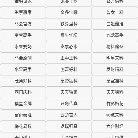
金明世家
鬼谷子网
官方供料
彩票赢家
金多宝網
曾女士料
马会官方
铁算盘料
白姐最准
宝宝高手
资生堂坛
九龙高手
水果奶奶
彩票心水
精料赌圣
马会原创
王中王料
明星来料
水果高手
创富好料
发财精料
旺角好料
皇帝猛料
皇室准料
西门庆料
天天独家
天天猛料
福星金牌
旺角传真
竹影梅花
富奇秦准
云楚官人
㊣点来料
梅花易数
返璞归真
六合财经
奇门遁甲
六合神算
九龙特供