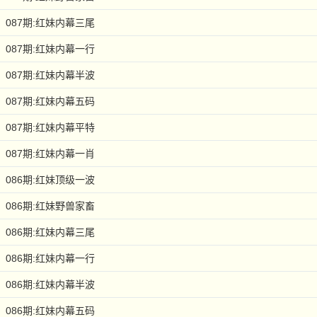
087期:红妹内幕三尾
087期:红妹内幕一行
087期:红妹内幕半波
087期:红妹内幕五码
087期:红妹内幕平特
087期:红妹内幕一肖
086期:红妹顶级一波
086期:红妹野兽家畜
086期:红妹内幕三尾
086期:红妹内幕一行
086期:红妹内幕半波
086期:红妹内幕五码