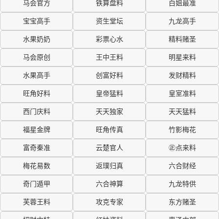
马会官方
铁算盘料
白姐最准
宝宝高手
资生堂坛
九龙高手
水果奶奶
彩票心水
精料赌圣
马会原创
王中王料
明星来料
水果高手
创富好料
发财精料
旺角好料
皇帝猛料
皇室准料
西门庆料
天天独家
天天猛料
福星金牌
旺角传真
竹影梅花
富奇秦准
云楚官人
㊣点来料
梅花易数
返璞归真
六合财经
奇门遁甲
六合神算
九龙特供
芙蓉王料
攻克专家
东方赌圣