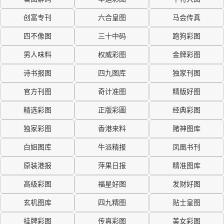
创富专刊
六合皇图
马会传真
四不像图
三十中码
跑狗彩图
男人味料
权威彩图
金牌彩图
诗书报图
四九图库
独家刊图
官方刊图
奇计准图
精版好图
精选彩图
正版彩圖
经典彩图
独家彩图
香港来料
赌神图库
白姐图库
牛派精报
凤凰书刊
原装港报
萍果日报
精准图库
高级彩图
福星好图
发财好图
玄机图库
四九精图
贴士皇图
挂牌彩图
传真彩图
美女彩图