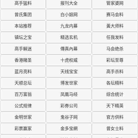
高手猛料
报刊大全
管家婆网
曾氏集团
白小姐网
赛马会料
本站推荐
九龙内幕
黃大师料
镇坛之宝
精选玄机
任我发料
高手解迷
傳真內幕
马会绝杀
香港赌圣
十虎权威
彩坛至尊
蓝月亮料
天线宝宝
高手杀料
天顺总坛
博发世家
各坛精料
百万富翁
凤凰马经
综合统计
公式规律
彩券公司
天下精英
金明世家
鬼谷子网
官方供料
彩票赢家
金多宝網
曾女士料