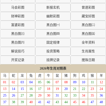
马会彩图
新报玄机
曾道彩图
财神彩图
幽默彩图
藏宝好图
富婆彩图
黑白图㈠
黑白图㈡
黑白图㈢
黑白图㈣
黑白图㈤
黑白图㈥
固定规律
全年资料
解说技巧
投资策略
生肖属性
开奖记录
挂牌记录
搅珠日期
2026年生肖对照表
马
蛇
龙
兔
虎
牛
鼠
猪
狗
鸡
猴
羊
01
02
03
04
05
06
07
08
09
10
11
12
13
14
15
16
17
18
19
20
21
22
23
24
25
26
27
28
29
30
31
32
33
34
35
36
37
38
39
40
41
42
43
44
45
46
47
48