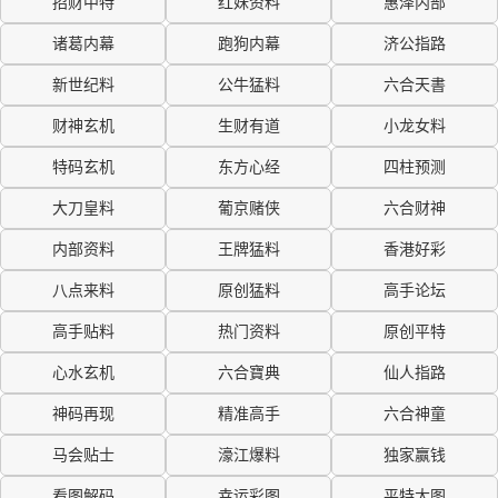
招财中特
红妹资料
惠泽内部
诸葛内幕
跑狗内幕
济公指路
新世纪料
公牛猛料
六合天書
财神玄机
生财有道
小龙女料
特码玄机
东方心经
四柱预测
大刀皇料
葡京赌侠
六合财神
内部资料
王牌猛料
香港好彩
八点来料
原创猛料
高手论坛
高手贴料
热门资料
原创平特
心水玄机
六合寶典
仙人指路
神码再现
精准高手
六合神童
马会贴士
濠江爆料
独家赢钱
看图解码
幸运彩图
平特大图