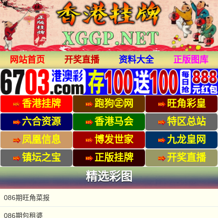
网站首页
开奖直播
资料大全
正版图库
香港挂牌
跑狗㊣网
旺角彩皇
六合资源
香港马会
特区总站
凤凰信息
博发世家
九龙皇网
镇坛之宝
正版挂牌
开奖直播
精选彩图
086期旺角菜报
086期包租婆