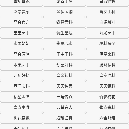
金明世家
鬼谷子网
官方供料
彩票赢家
金多宝網
曾女士料
马会官方
铁算盘料
白姐最准
宝宝高手
资生堂坛
九龙高手
水果奶奶
彩票心水
精料赌圣
马会原创
王中王料
明星来料
水果高手
创富好料
发财精料
旺角好料
皇帝猛料
皇室准料
西门庆料
天天独家
天天猛料
福星金牌
旺角传真
竹影梅花
富奇秦准
云楚官人
㊣点来料
梅花易数
返璞归真
六合财经
奇门遁甲
六合神算
九龙特供