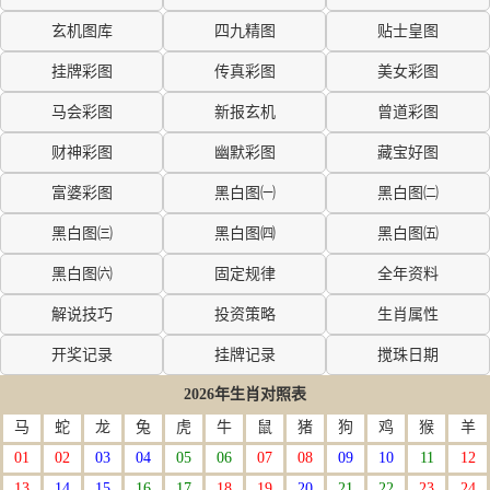
玄机图库
四九精图
贴士皇图
挂牌彩图
传真彩图
美女彩图
马会彩图
新报玄机
曾道彩图
财神彩图
幽默彩图
藏宝好图
富婆彩图
黑白图㈠
黑白图㈡
黑白图㈢
黑白图㈣
黑白图㈤
黑白图㈥
固定规律
全年资料
解说技巧
投资策略
生肖属性
开奖记录
挂牌记录
搅珠日期
2026年生肖对照表
马
蛇
龙
兔
虎
牛
鼠
猪
狗
鸡
猴
羊
01
02
03
04
05
06
07
08
09
10
11
12
13
14
15
16
17
18
19
20
21
22
23
24