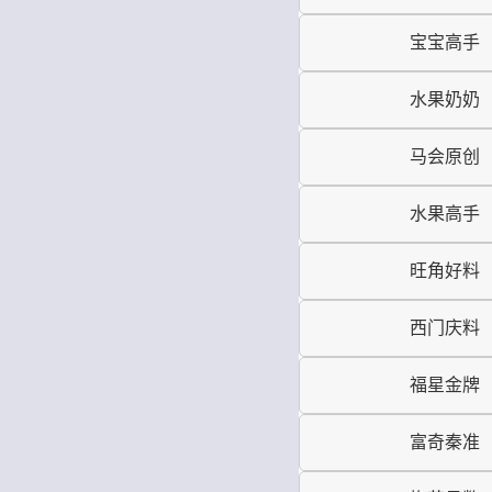
宝宝高手
水果奶奶
马会原创
水果高手
旺角好料
西门庆料
福星金牌
富奇秦准