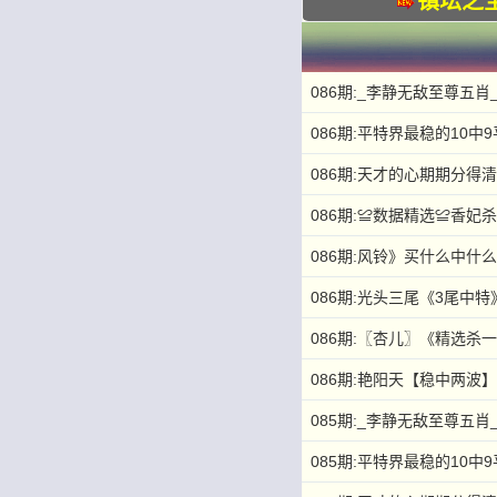
镇坛之
086期:_李静无敌至尊五
086期:平特界最稳的10
086期:天才的心期期分得清
086期:≌数据精选≌香妃
086期:风铃》买什么中什么
086期:光头三尾《3尾中
086期:〖杏儿〗《精选杀
086期:艳阳天【稳中两波】
085期:_李静无敌至尊五
085期:平特界最稳的10