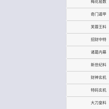
梅花易数
奇门遁甲
芙蓉王料
招财中特
诸葛内幕
新世纪料
财神玄机
特码玄机
大刀皇料