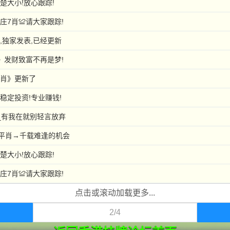
楚大小!放心跟踪!
杀庄7肖≌请大家跟踪!
,独家发表,已经更新
特》发财致富不再是梦!
一肖》更新了
稳定投资!专业赚钱!
肖_有我在就别轻言放弃
中9平肖→千载难逢的机会
楚大小!放心跟踪!
杀庄7肖≌请大家跟踪!
点击或滚动加载更多...
2/4