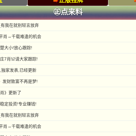
宝
正版挂牌
㊣点来料
肖_有我在就别轻言放弃
中9平肖→千载难逢的机会
楚大小!放心跟踪!
杀庄7肖≌请大家跟踪!
,独家发表,已经更新
特》发财致富不再是梦!
一肖》更新了
稳定投资!专业赚钱!
肖_有我在就别轻言放弃
中9平肖→千载难逢的机会