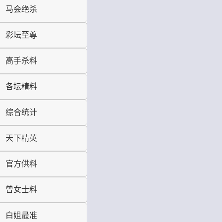
马会绝杀
彩坛至尊
高手杀料
各坛精料
综合统计
天下精英
官方供料
曾女士料
白姐最准