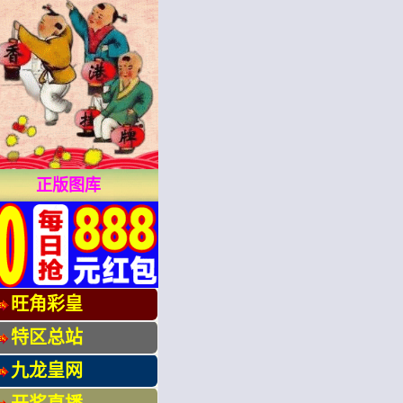
正版图库
旺角彩皇
特区总站
九龙皇网