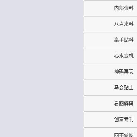
内部资料
八点来料
高手贴料
心水玄机
神码再现
马会贴士
看图解码
创富专刊
四不像图