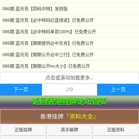
086期:蓝月亮【四码中特】发财版
086期:蓝月亮【必中特码红蓝绿波】已免费公开
086期:蓝月亮【必中特码单双100%】已免费公开
086期:蓝月亮【期期提供必中生肖】已免费公开
086期:蓝月亮【期期公开必中三行】已免费公开
086期:蓝月亮【期期公开tm大小】已免费公开
点击或滚动加载更多...
下一页
2/9
上一页
返回香港挂牌论坛首页
香港挂牌
『资料大全』
正版挂牌
高手解牌
正版资料