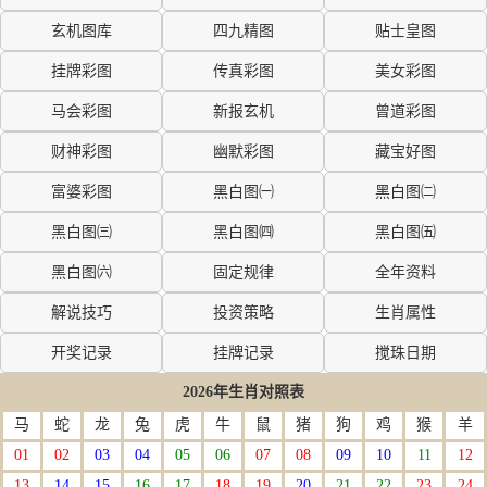
玄机图库
四九精图
贴士皇图
挂牌彩图
传真彩图
美女彩图
马会彩图
新报玄机
曾道彩图
财神彩图
幽默彩图
藏宝好图
富婆彩图
黑白图㈠
黑白图㈡
黑白图㈢
黑白图㈣
黑白图㈤
黑白图㈥
固定规律
全年资料
解说技巧
投资策略
生肖属性
开奖记录
挂牌记录
搅珠日期
2026年生肖对照表
马
蛇
龙
兔
虎
牛
鼠
猪
狗
鸡
猴
羊
01
02
03
04
05
06
07
08
09
10
11
12
13
14
15
16
17
18
19
20
21
22
23
24