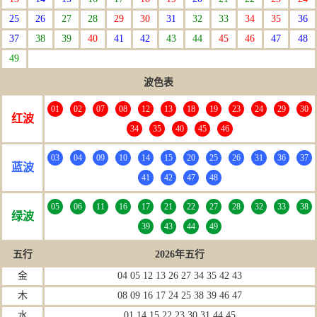
25
26
27
28
29
30
31
32
33
34
35
36
37
38
39
40
41
42
43
44
45
46
47
48
49
波色表
01
02
07
08
12
13
18
19
23
24
29
30
红波
34
35
40
45
46
03
04
09
10
14
15
20
25
26
31
36
37
蓝波
41
42
47
48
05
06
11
16
17
21
22
27
28
32
33
38
绿波
39
43
44
49
五行
2026年五行
金
04 05 12 13 26 27 34 35 42 43
木
08 09 16 17 24 25 38 39 46 47
水
01 14 15 22 23 30 31 44 45