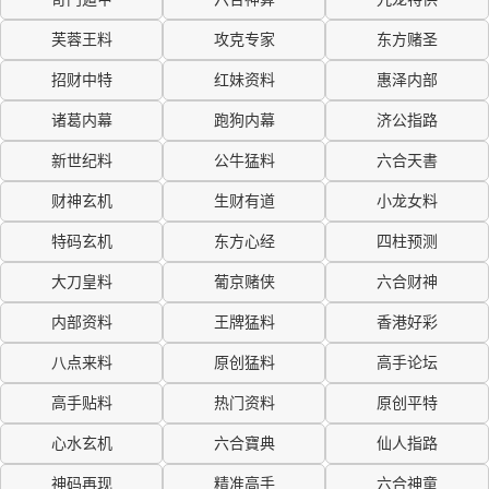
芙蓉王料
攻克专家
东方赌圣
招财中特
红妹资料
惠泽内部
诸葛内幕
跑狗内幕
济公指路
新世纪料
公牛猛料
六合天書
财神玄机
生财有道
小龙女料
特码玄机
东方心经
四柱预测
大刀皇料
葡京赌侠
六合财神
内部资料
王牌猛料
香港好彩
八点来料
原创猛料
高手论坛
高手贴料
热门资料
原创平特
心水玄机
六合寶典
仙人指路
神码再现
精准高手
六合神童