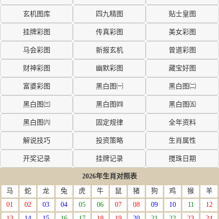
玄机图库
四九精图
贴士皇图
挂牌彩图
传真彩图
美女彩图
马会彩图
新报玄机
曾道彩图
财神彩图
幽默彩图
藏宝好图
富婆彩图
黑白图㈠
黑白图㈡
黑白图㈢
黑白图㈣
黑白图㈤
黑白图㈥
固定规律
全年资料
解说技巧
投资策略
生肖属性
开奖记录
挂牌记录
搅珠日期
2026年生肖对照表
马
蛇
龙
兔
虎
牛
鼠
猪
狗
鸡
猴
羊
01
02
03
04
05
06
07
08
09
10
11
12
13
14
15
16
17
18
19
20
21
22
23
24