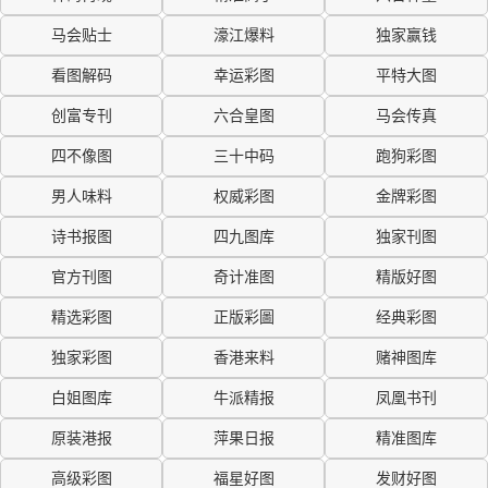
马会贴士
濠江爆料
独家赢钱
看图解码
幸运彩图
平特大图
创富专刊
六合皇图
马会传真
四不像图
三十中码
跑狗彩图
男人味料
权威彩图
金牌彩图
诗书报图
四九图库
独家刊图
官方刊图
奇计准图
精版好图
精选彩图
正版彩圖
经典彩图
独家彩图
香港来料
赌神图库
白姐图库
牛派精报
凤凰书刊
原装港报
萍果日报
精准图库
高级彩图
福星好图
发财好图