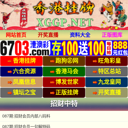
网站首页
开奖直播
资料大全
正版图库
香港挂牌
跑狗㊣网
旺角彩皇
六合资源
香港马会
特区总站
凤凰信息
博发世家
九龙皇网
镇坛之宝
正版挂牌
开奖直播
招财中特
087期:招财会员内部八码料
087期:招财会员一句解特码