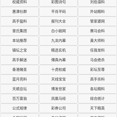
权威资料
彩图诗句
刘伯温料
惠澤社群
平肖平码
外站精料
高手猛料
报刊大全
管家婆网
曾氏集团
白小姐网
赛马会料
本站推荐
九龙内幕
黃大师料
镇坛之宝
精选玄机
任我发料
高手解迷
傳真內幕
马会绝杀
香港赌圣
十虎权威
彩坛至尊
蓝月亮料
天线宝宝
高手杀料
天顺总坛
博发世家
各坛精料
百万富翁
凤凰马经
综合统计
公式规律
彩券公司
天下精英