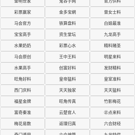
金明世家
鬼谷子网
官方供料
彩票赢家
金多宝網
曾女士料
马会官方
铁算盘料
白姐最准
宝宝高手
资生堂坛
九龙高手
水果奶奶
彩票心水
精料赌圣
马会原创
王中王料
明星来料
水果高手
创富好料
发财精料
旺角好料
皇帝猛料
皇室准料
西门庆料
天天独家
天天猛料
福星金牌
旺角传真
竹影梅花
富奇秦准
云楚官人
㊣点来料
梅花易数
返璞归真
六合财经
奇门遁甲
六合神算
九龙特供